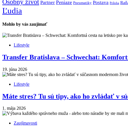
Osobný život
Peniaze
Partner
Postava
Raň
Pneumatiky
Príloha
Ľudia
Mohlo by vás zaujímať
Lifestyle
Transfer Bratislava – Schwechat: Komfortn
19. júna 2026
Lifestyle
Máte stres? Tu sú tipy, ako ho zvládať v 
1. mája 2026
Zaujímavosti