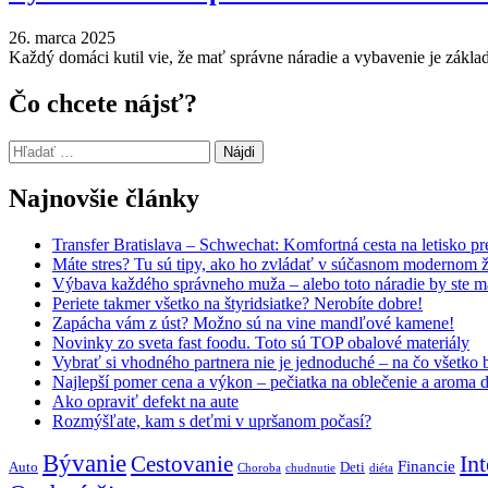
26. marca 2025
Každý domáci kutil vie, že mať správne náradie a vybavenie je základ
Čo chcete nájsť?
Hľadať:
Najnovšie články
Transfer Bratislava – Schwechat: Komfortná cesta na letisko p
Máte stres? Tu sú tipy, ako ho zvládať v súčasnom modernom ž
Výbava každého správneho muža – alebo toto náradie by ste 
Periete takmer všetko na štyridsiatke? Nerobíte dobre!
Zapácha vám z úst? Možno sú na vine mandľové kamene!
Novinky zo sveta fast foodu. Toto sú TOP obalové materiály
Vybrať si vhodného partnera nie je jednoduché – na čo všetko b
Najlepší pomer cena a výkon – pečiatka na oblečenie a aroma d
Ako opraviť defekt na aute
Rozmýšľate, kam s deťmi v upršanom počasí?
Bývanie
Int
Cestovanie
Financie
Auto
Deti
Choroba
chudnutie
diéta