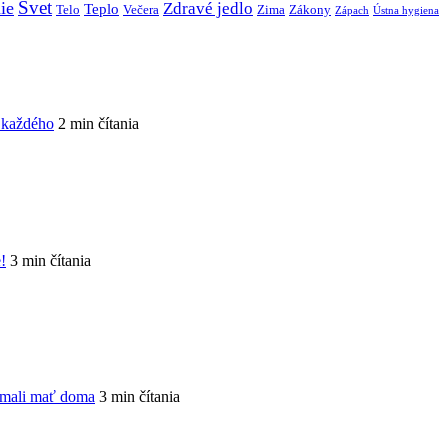
Svet
ie
Zdravé jedlo
Teplo
Telo
Večera
Zima
Zákony
Zápach
Ústna hygiena
e každého
2 min čítania
!
3 min čítania
 mali mať doma
3 min čítania