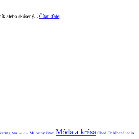
ník alebo skúsený...
Čítať ďalej
Móda a krása
keting
Milostný život
Obed
Obľúbené jedlo
Mikrobióm