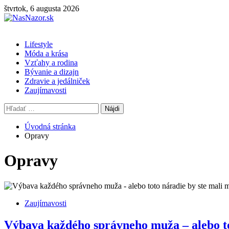
Skip
štvrtok, 6 augusta 2026
to
content
Primary
Lifestyle
Menu
Móda a krása
Vzťahy a rodina
Bývanie a dizajn
Zdravie a jedálniček
Zaujímavosti
Hľadať:
Úvodná stránka
Opravy
Opravy
Zaujímavosti
Výbava každého správneho muža – alebo t