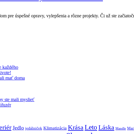
om pre úspešné opravy, vylepšenia a rôzne projekty. Či už ste začiatoč
re každého
ivote!
mali mať doma
y ste mali myslieť
ifuzér
eriér
Krása
Leto
Láska
Jedlo
Klimatizácia
jedálniček
Mar
Mandle