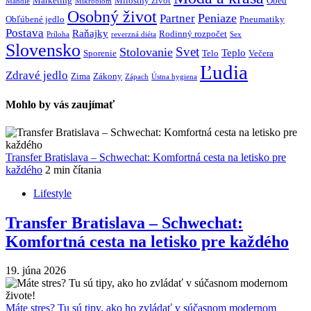
Marketing
Milostný život
Obed
Mandle
Mikrobióm
Osobný život
Peniaze
Partner
Obľúbené jedlo
Pneumatiky
Postava
Raňajky
Rodinný rozpočet
Príloha
reverzná diéta
Sex
Slovensko
Svet
Stolovanie
Teplo
Sporenie
Telo
Večera
Ľudia
Zdravé jedlo
Zima
Zákony
Zápach
Ústna hygiena
Mohlo by vás zaujímať
Transfer Bratislava – Schwechat: Komfortná cesta na letisko pre
každého
2 min čítania
Lifestyle
Transfer Bratislava – Schwechat:
Komfortná cesta na letisko pre každého
19. júna 2026
Máte stres? Tu sú tipy, ako ho zvládať v súčasnom modernom