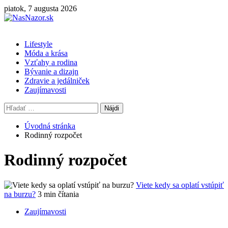
Skip
piatok, 7 augusta 2026
to
content
Primary
Lifestyle
Menu
Móda a krása
Vzťahy a rodina
Bývanie a dizajn
Zdravie a jedálniček
Zaujímavosti
Hľadať:
Úvodná stránka
Rodinný rozpočet
Rodinný rozpočet
Viete kedy sa oplatí vstúpiť
na burzu?
3 min čítania
Zaujímavosti