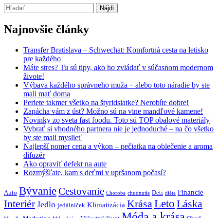
Hľadať:
Najnovšie články
Transfer Bratislava – Schwechat: Komfortná cesta na letisko
pre každého
Máte stres? Tu sú tipy, ako ho zvládať v súčasnom modernom
živote!
Výbava každého správneho muža – alebo toto náradie by ste
mali mať doma
Periete takmer všetko na štyridsiatke? Nerobíte dobre!
Zapácha vám z úst? Možno sú na vine mandľové kamene!
Novinky zo sveta fast foodu. Toto sú TOP obalové materiály
Vybrať si vhodného partnera nie je jednoduché – na čo všetko
by ste mali myslieť
Najlepší pomer cena a výkon – pečiatka na oblečenie a aroma
difuzér
Ako opraviť defekt na aute
Rozmýšľate, kam s deťmi v upršanom počasí?
Bývanie
Cestovanie
Financie
Auto
Deti
Choroba
chudnutie
diéta
Interiér
Krása
Leto
Láska
Jedlo
Klimatizácia
jedálniček
Móda a krása