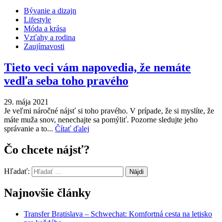
Bývanie a dizajn
Lifestyle
Móda a krása
Vzťahy a rodina
Zaujímavosti
Tieto veci vám napovedia, že nemáte
vedľa seba toho pravého
29. mája 2021
Je veľmi náročné nájsť si toho pravého. V prípade, že si myslíte, že
máte muža snov, nenechajte sa pomýliť. Pozorne sledujte jeho
správanie a to...
Čítať ďalej
Čo chcete nájsť?
Hľadať:
Najnovšie články
Transfer Bratislava – Schwechat: Komfortná cesta na letisko