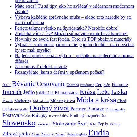
pre každého
Máte stres? Tu sú tipy, ako ho zvládať v súčasnom modernom
živote!
Výbava každého správneho muža – alebo toto náradie by ste
mali mať doma
Periete takmer všetko na štyridsiatke? Nerobíte dobre!
Zapácha vám z úst? Možno sú na vine mandľové kamene!
Novinky zo sveta fast foodu. Toto sú TOP obalové materiály
Vybrať si vhodného partnera nie je jednoduché – na čo všetko
by ste mali myslieť
Najlepší pomer cena a výkon – pečiatka na oblečenie a aroma
difuzér
Ako opraviť defekt na aute
Rozmýšľate, kam s deťmi v upršanom počasí?
Bývanie
Cestovanie
Financie
Auto
Deti
Choroba
chudnutie
diéta
Interiér
Krása
Leto
Láska
Jedlo
Klimatizácia
jedálniček
Móda a krása
Marketing
Milostný život
Obed
Mandle
Mikrobióm
Osobný život
Peniaze
Partner
Obľúbené jedlo
Pneumatiky
Postava
Raňajky
Rodinný rozpočet
Príloha
reverzná diéta
Sex
Slovensko
Svet
Stolovanie
Teplo
Sporenie
Telo
Večera
Ľudia
Zdravé jedlo
Zima
Zákony
Zápach
Ústna hygiena