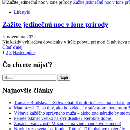
Zažite jedinečnú noc v lone pr
Lifestyle
Zažite jedinečnú noc v lone prírody
3. novembra 2022
Nie každý vyhľadáva dovolenky v štýle pobytu pri mori či návštevu mi
Čítať ďalej
Navigácia
1
2
3
Nasledujúce
v
Čo chcete nájsť?
článkoch
Hľadať:
Najnovšie články
Transfer Bratislava – Schwechat: Komfortná cesta na letisko p
Máte stres? Tu sú tipy, ako ho zvládať v súčasnom modernom ž
Výbava každého správneho muža – alebo toto náradie by ste 
Periete takmer všetko na štyridsiatke? Nerobíte dobre!
Zapácha vám z úst? Možno sú na vine mandľové kamene!
Novinky zo sveta fast foodu. Toto sú TOP obalové materiály