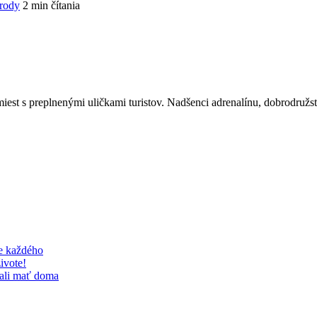
írody
2 min čítania
est s preplnenými uličkami turistov. Nadšenci adrenalínu, dobrodružstv
re každého
ivote!
mali mať doma