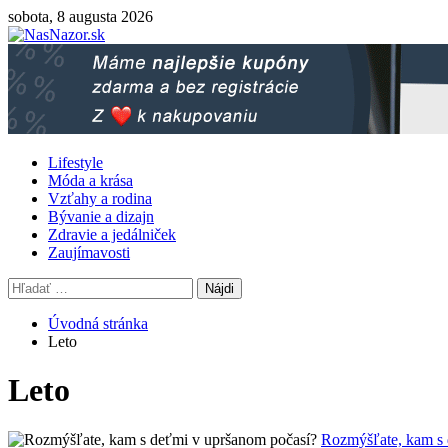
Skip
sobota, 8 augusta 2026
to
content
Primary
Lifestyle
Menu
Móda a krása
Vzťahy a rodina
Bývanie a dizajn
Zdravie a jedálniček
Zaujímavosti
Hľadať:
Úvodná stránka
Leto
Leto
Rozmýšľate, kam s 