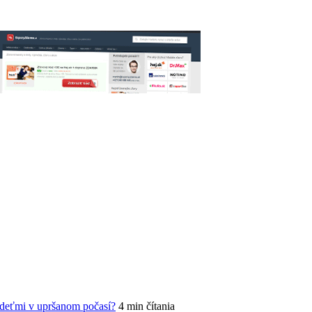
deťmi v upršanom počasí?
4 min čítania