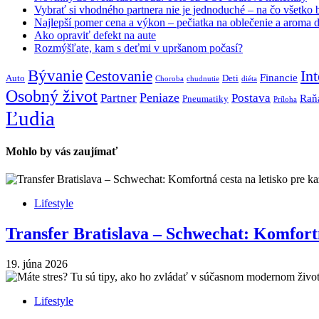
Vybrať si vhodného partnera nie je jednoduché – na čo všetko b
Najlepší pomer cena a výkon – pečiatka na oblečenie a aroma d
Ako opraviť defekt na aute
Rozmýšľate, kam s deťmi v upršanom počasí?
Bývanie
Int
Cestovanie
Financie
Auto
Deti
Choroba
chudnutie
diéta
Osobný život
Peniaze
Partner
Postava
Raň
Pneumatiky
Príloha
Ľudia
Mohlo by vás zaujímať
Lifestyle
Transfer Bratislava – Schwechat: Komfortn
19. júna 2026
Lifestyle