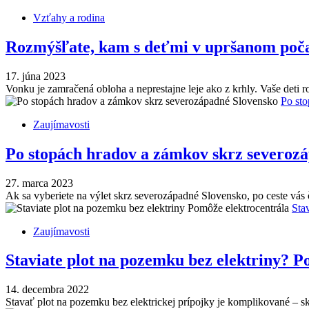
Vzťahy a rodina
Rozmýšľate, kam s deťmi v upršanom poč
17. júna 2023
Vonku je zamračená obloha a neprestajne leje ako z krhly. Vaše deti
Po st
Zaujímavosti
Po stopách hradov a zámkov skrz severoz
27. marca 2023
Ak sa vyberiete na výlet skrz severozápadné Slovensko, po ceste vás 
Sta
Zaujímavosti
Staviate plot na pozemku bez elektriny? P
14. decembra 2022
Stavať plot na pozemku bez elektrickej prípojky je komplikované – skô