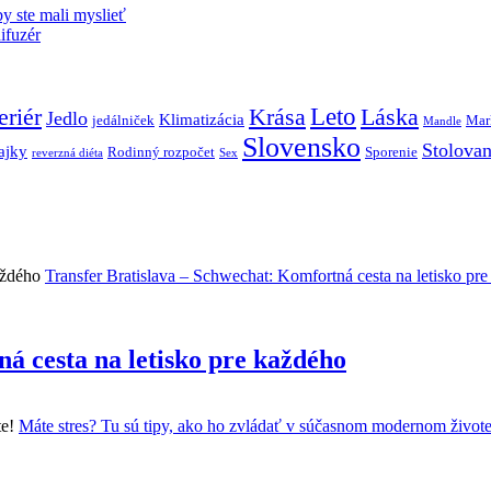
y ste mali myslieť
ifuzér
eriér
Krása
Leto
Láska
Jedlo
Klimatizácia
jedálniček
Mar
Mandle
Slovensko
Stolovan
ajky
Rodinný rozpočet
Sporenie
reverzná diéta
Sex
Transfer Bratislava – Schwechat: Komfortná cesta na letisko pr
á cesta na letisko pre každého
Máte stres? Tu sú tipy, ako ho zvládať v súčasnom modernom živote