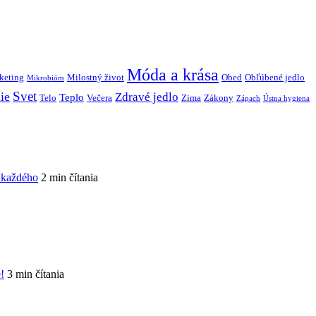
Móda a krása
keting
Milostný život
Obed
Obľúbené jedlo
Mikrobióm
Svet
ie
Zdravé jedlo
Teplo
Telo
Večera
Zima
Zákony
Zápach
Ústna hygiena
e každého
2 min čítania
!
3 min čítania