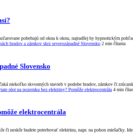
así?
 rozčarovane pobehujú od okna k oknu, najradšej by hypnotickým pohľad
opách hradov a zámkov skrz severozápadné Slovensko
2 min čítania
ápadné Slovensko
čaká niekoľko skvostných stavieb v podobe hradov, zámkov či zrúcanín.
viate plot na pozemku bez elektriny? Pomôže elektrocentrála
4 min číta
omôže elektrocentrála
r či neskôr budete potrebovať elektrinu, napr. na pohon miešačky. Ideál