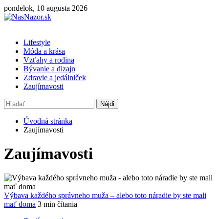
Skip
pondelok, 10 augusta 2026
to
content
Primary
Lifestyle
Menu
Móda a krása
Vzťahy a rodina
Bývanie a dizajn
Zdravie a jedálniček
Zaujímavosti
Hľadať:
Úvodná stránka
Zaujímavosti
Zaujímavosti
Výbava každého správneho muža – alebo toto náradie by ste mali
mať doma
3 min čítania