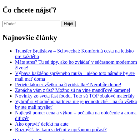
v
Čo chcete nájsť?
článkoch
Hľadať:
Najnovšie články
Transfer Bratislava – Schwechat: Komfortná cesta na letisko
pre každého
Máte stres? Tu sú tipy, ako ho zvládať v súčasnom modernom
živote!
Výbava každého správneho muža – alebo toto náradie by ste
mali mať doma
Periete takmer všetko na štyridsiatke? Nerobíte dobre!
Zapácha vám z úst? Možno sú na vine mandľové kamene!
Novinky zo sveta fast foodu. Toto sú TOP obalové materiály
Vybrať si vhodného partnera nie je jednoduché – na čo všetko
by ste mali myslieť
Najlepší pomer cena a výkon – pečiatka na oblečenie a aroma
difuzér
Ako opraviť defekt na aute
Rozmýšľate, kam s deťmi v upršanom počasí?