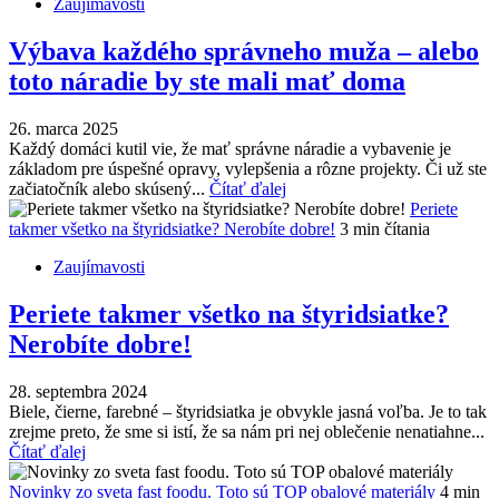
Zaujímavosti
Výbava každého správneho muža – alebo
toto náradie by ste mali mať doma
26. marca 2025
Každý domáci kutil vie, že mať správne náradie a vybavenie je
základom pre úspešné opravy, vylepšenia a rôzne projekty. Či už ste
začiatočník alebo skúsený...
Čítať ďalej
Periete
takmer všetko na štyridsiatke? Nerobíte dobre!
3 min čítania
Zaujímavosti
Periete takmer všetko na štyridsiatke?
Nerobíte dobre!
28. septembra 2024
Biele, čierne, farebné – štyridsiatka je obvykle jasná voľba. Je to tak
zrejme preto, že sme si istí, že sa nám pri nej oblečenie nenatiahne...
Čítať ďalej
Novinky zo sveta fast foodu. Toto sú TOP obalové materiály
4 min