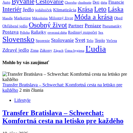
Bývanie
Cestovanie
Financie
Auto
Deti
Choroba
chudnutie
diéta
Interiér
Krása
Leto
Láska
Jedlo
Klimatizácia
jedálniček
Móda a krása
Marketing
Milostný život
Obed
Mandle
Mikrobióm
Osobný život
Peniaze
Partner
Obľúbené jedlo
Pneumatiky
Postava
Raňajky
Rodinný rozpočet
Príloha
reverzná diéta
Sex
Slovensko
Svet
Stolovanie
Teplo
Sporenie
Telo
Večera
Ľudia
Zdravé jedlo
Zima
Zákony
Zápach
Ústna hygiena
Mohlo by vás zaujímať
Transfer Bratislava – Schwechat: Komfortná cesta na letisko pre
každého
2 min čítania
Lifestyle
Transfer Bratislava – Schwechat:
Komfortná cesta na letisko pre každého