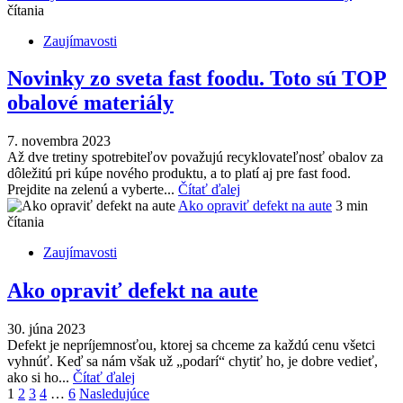
čítania
Zaujímavosti
Novinky zo sveta fast foodu. Toto sú TOP
obalové materiály
7. novembra 2023
Až dve tretiny spotrebiteľov považujú recyklovateľnosť obalov za
dôležitú pri kúpe nového produktu, a to platí aj pre fast food.
Prejdite na zelenú a vyberte...
Čítať ďalej
Ako opraviť defekt na aute
3 min
čítania
Zaujímavosti
Ako opraviť defekt na aute
30. júna 2023
Defekt je nepríjemnosťou, ktorej sa chceme za každú cenu všetci
vyhnúť. Keď sa nám však už „podarí“ chytiť ho, je dobre vedieť,
ako si ho...
Čítať ďalej
Navigácia
1
2
3
4
…
6
Nasledujúce