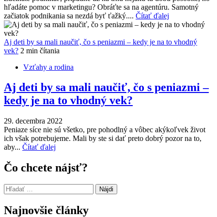
hľadáte pomoc v marketingu? Obráťte sa na agentúru. Samotný
začiatok podnikania sa nezdá byť ťažký....
Čítať ďalej
Aj deti by sa mali naučiť, čo s peniazmi – kedy je na to vhodný
vek?
2 min čítania
Vzťahy a rodina
Aj deti by sa mali naučiť, čo s peniazmi –
kedy je na to vhodný vek?
29. decembra 2022
Peniaze síce nie sú všetko, pre pohodlný a vôbec akýkoľvek život
ich však potrebujeme. Mali by ste si dať preto dobrý pozor na to,
aby...
Čítať ďalej
Čo chcete nájsť?
Hľadať:
Najnovšie články