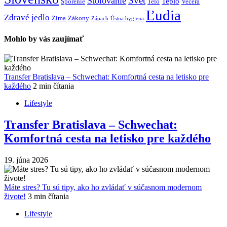
Svet
Stolovanie
Teplo
Sporenie
Telo
Večera
Ľudia
Zdravé jedlo
Zima
Zákony
Zápach
Ústna hygiena
Mohlo by vás zaujímať
Transfer Bratislava – Schwechat: Komfortná cesta na letisko pre
každého
2 min čítania
Lifestyle
Transfer Bratislava – Schwechat:
Komfortná cesta na letisko pre každého
19. júna 2026
Máte stres? Tu sú tipy, ako ho zvládať v súčasnom modernom
živote!
3 min čítania
Lifestyle