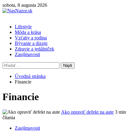
Skip
sobota, 8 augusta 2026
to
content
Primary
Lifestyle
Menu
Móda a krása
Vzťahy a rodina
Bývanie a dizajn
Zdravie a jedálniček
Zaujímavosti
Hľadať:
Úvodná stránka
Financie
Financie
Ako opraviť defekt na aute
3 min
čítania
Zaujímavosti