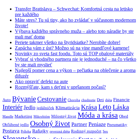
Transfer Bratislava – Schwechat: Komfortná cesta na letisko
pre každého
Máte stres? Tu sú tipy, ako ho zvládať v súčasnom modernom
živote!
Výbava každého správneho muža – alebo toto náradie by ste
mali mať doma
Periete takmer všetko na štyridsiatke? Nerobíte dobre!
Zapácha vám z úst? Možno sú na vine mandľové kamene!
Novinky zo sveta fast foodu. Toto sú TOP obalové materiály
Vybrať si vhodného partnera nie je jednoduché – na čo všetko
by ste mali myslieť
Najlepší pomer cena a výkon – pečiatka na oblečenie a aroma
difuzér
Ako opraviť defekt na aute
Rozmýšľate, kam s deťmi v upršanom počasí?
Bývanie
Cestovanie
Financie
Auto
Deti
Choroba
chudnutie
diéta
Interiér
Krása
Leto
Láska
Jedlo
Klimatizácia
jedálniček
Móda a krása
Marketing
Milostný život
Obed
Mandle
Mikrobióm
Osobný život
Peniaze
Partner
Obľúbené jedlo
Pneumatiky
Postava
Raňajky
Rodinný rozpočet
Príloha
reverzná diéta
Sex
Slovensko