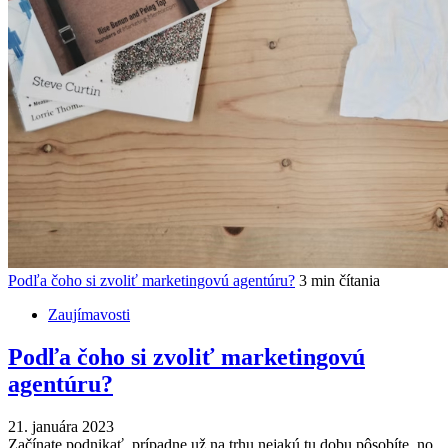
Podľa čoho si zvoliť marketingovú agentúru?
3 min čítania
Zaujímavosti
Podľa čoho si zvoliť marketingovú
agentúru?
21. januára 2023
Začínate podnikať, prípadne už na trhu nejakú tu dobu pôsobíte, no