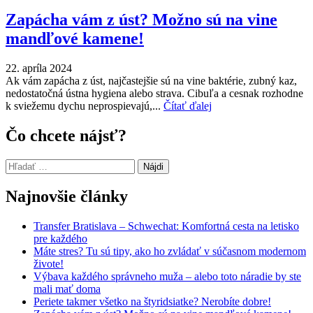
Zapácha vám z úst? Možno sú na vine
mandľové kamene!
22. apríla 2024
Ak vám zapácha z úst, najčastejšie sú na vine baktérie, zubný kaz,
nedostatočná ústna hygiena alebo strava. Cibuľa a cesnak rozhodne
k sviežemu dychu neprospievajú,...
Čítať ďalej
Čo chcete nájsť?
Hľadať:
Najnovšie články
Transfer Bratislava – Schwechat: Komfortná cesta na letisko
pre každého
Máte stres? Tu sú tipy, ako ho zvládať v súčasnom modernom
živote!
Výbava každého správneho muža – alebo toto náradie by ste
mali mať doma
Periete takmer všetko na štyridsiatke? Nerobíte dobre!