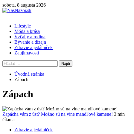
Skip
sobota, 8 augusta 2026
to
content
Primary
Lifestyle
Menu
Móda a krása
Vzťahy a rodina
Bývanie a dizajn
Zdravie a jedálniček
Zaujímavosti
Hľadať:
Úvodná stránka
Zápach
Zápach
Zapácha vám z úst? Možno sú na vine mandľové kamene!
3 min
čítania
Zdravie a jedálniček