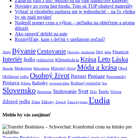
Zapácha vám z úst? Možno sú na vine mandľové kamene!
Novinky zo sveta fast foodu. Toto sú TOP obalové materiály
Vybrať si vhodného partnera nie je jednoduché – na čo všetko
by ste mali myslieť
Najlepší pomer cena a výkon – pečiatka na oblečenie a aroma
difuzér
Ako opraviť defekt na aute
Rozmýšľate, kam s deťmi v upršanom počasí?
Bývanie
Cestovanie
Financie
Auto
Deti
Choroba
chudnutie
diéta
Interiér
Krása
Leto
Láska
Jedlo
Klimatizácia
jedálniček
Móda a krása
Marketing
Milostný život
Obed
Mandle
Mikrobióm
Osobný život
Peniaze
Partner
Obľúbené jedlo
Pneumatiky
Postava
Raňajky
Rodinný rozpočet
Príloha
reverzná diéta
Sex
Slovensko
Svet
Stolovanie
Teplo
Sporenie
Telo
Večera
Ľudia
Zdravé jedlo
Zima
Zákony
Zápach
Ústna hygiena
Mohlo by vás zaujímať
Transfer Bratislava – Schwechat: Komfortná cesta na letisko pre