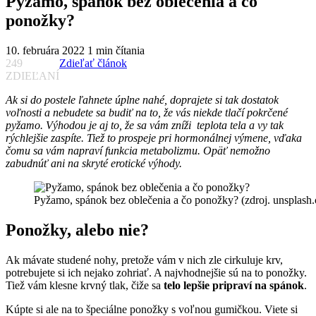
Pyžamo, spánok bez oblečenia a čo
ponožky?
10. februára 2022
1 min čítania
249
Zdieľať článok
ZDIEĽANÍ
Ak si do postele ľahnete úplne nahé, doprajete si tak dostatok
voľnosti a nebudete sa budiť na to, že vás niekde tlačí pokrčené
pyžamo. Výhodou je aj to, že sa vám zníži teplota tela a vy tak
rýchlejšie zaspíte. Tiež to prospeje pri hormonálnej výmene, vďaka
čomu sa vám napraví funkcia metabolizmu. Opäť nemožno
zabudnúť ani na skryté erotické výhody.
Pyžamo, spánok bez oblečenia a čo ponožky? (zdroj. unsplash
Ponožky, alebo nie?
Ak mávate studené nohy, pretože vám v nich zle cirkuluje krv,
potrebujete si ich nejako zohriať. A najvhodnejšie sú na to ponožky.
Tiež vám klesne krvný tlak, čiže sa
telo lepšie pripraví na spánok
.
Kúpte si ale na to špeciálne ponožky s voľnou gumičkou. Viete si