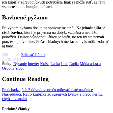
ich kúpiť v zdravotníckych potrebách. Inak sa môže stať, že ráno
vstanete s opuchnutými nohami.
Bavlnené pyžamo
Pri výbere pyžama dbajte na správny materiál.
Najvhodnejšia je
čistá bavlna
, ktorá je príjemná na dotyk, vzdušná a nedráždi
pokožku. Ďalšou výhodnou látkou je satén, no ten by ste nemali
používať pravidelne. Počas chladných mesiacoch vás môže zohriať
aj flanel.
249
Zdieľať článok
ZDIEĽANÍ
Štítky:
Bývanie
Interiér
Krása
Láska
Leto
Ľudia
Móda a krása
Osobný život
Continue Reading
Predchádzajúci:
5 dôvodov, prečo milovať zlaté náušnice
Nasledujúci:
Retro krabička zo sušených kvetov a prečo nesmú
chýbať v spálni
Podobné články