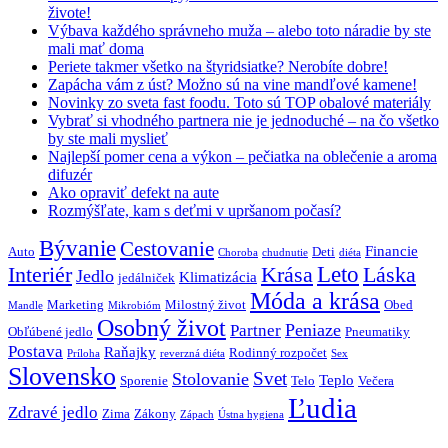
živote!
Výbava každého správneho muža – alebo toto náradie by ste
mali mať doma
Periete takmer všetko na štyridsiatke? Nerobíte dobre!
Zapácha vám z úst? Možno sú na vine mandľové kamene!
Novinky zo sveta fast foodu. Toto sú TOP obalové materiály
Vybrať si vhodného partnera nie je jednoduché – na čo všetko
by ste mali myslieť
Najlepší pomer cena a výkon – pečiatka na oblečenie a aroma
difuzér
Ako opraviť defekt na aute
Rozmýšľate, kam s deťmi v upršanom počasí?
Bývanie
Cestovanie
Financie
Auto
Deti
Choroba
chudnutie
diéta
Interiér
Krása
Leto
Láska
Jedlo
Klimatizácia
jedálniček
Móda a krása
Marketing
Milostný život
Obed
Mandle
Mikrobióm
Osobný život
Peniaze
Partner
Obľúbené jedlo
Pneumatiky
Postava
Raňajky
Rodinný rozpočet
Príloha
reverzná diéta
Sex
Slovensko
Svet
Stolovanie
Teplo
Sporenie
Telo
Večera
Ľudia
Zdravé jedlo
Zima
Zákony
Zápach
Ústna hygiena