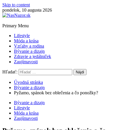
Skip to content
pondelok, 10 augusta 2026
Primary Menu
Lifestyle
Móda a krása
Vzťahy a rodina
Bývanie a dizajn
Zdravie a jedálniček
Zaujímavosti
Hľadať:
Úvodná stránka
Bývanie a dizajn
Pyžamo, spánok bez oblečenia a čo ponožky?
Bývanie a dizajn
Lifestyle
Móda a krása
Zaujímavosti