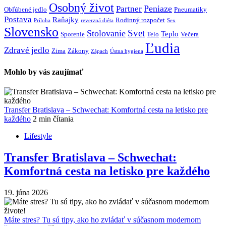
Osobný život
Peniaze
Partner
Obľúbené jedlo
Pneumatiky
Postava
Raňajky
Rodinný rozpočet
Príloha
reverzná diéta
Sex
Slovensko
Svet
Stolovanie
Teplo
Sporenie
Telo
Večera
Ľudia
Zdravé jedlo
Zima
Zákony
Zápach
Ústna hygiena
Mohlo by vás zaujímať
Transfer Bratislava – Schwechat: Komfortná cesta na letisko pre
každého
2 min čítania
Lifestyle
Transfer Bratislava – Schwechat:
Komfortná cesta na letisko pre každého
19. júna 2026
Máte stres? Tu sú tipy, ako ho zvládať v súčasnom modernom