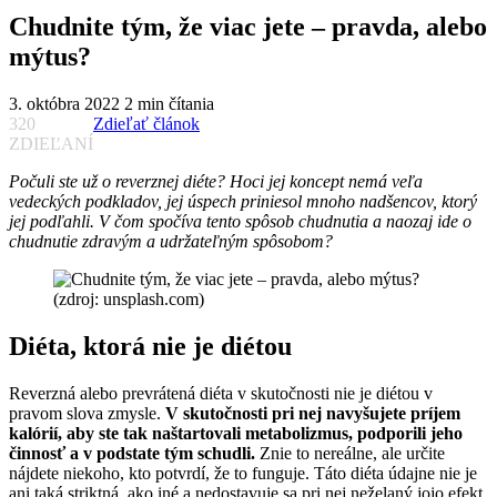
Chudnite tým, že viac jete – pravda, alebo
mýtus?
3. októbra 2022
2 min čítania
320
Zdieľať článok
ZDIEĽANÍ
Počuli ste už o reverznej diéte? Hoci jej koncept nemá veľa
vedeckých podkladov, jej úspech priniesol mnoho nadšencov, ktorý
jej podľahli. V čom spočíva tento spôsob chudnutia a naozaj ide o
chudnutie zdravým a udržateľným spôsobom?
(zdroj: unsplash.com)
Diéta, ktorá nie je diétou
Reverzná alebo prevrátená diéta v skutočnosti nie je diétou v
pravom slova zmysle.
V skutočnosti pri nej navyšujete príjem
kalórií, aby ste tak naštartovali metabolizmus, podporili jeho
činnosť a v podstate tým schudli.
Znie to nereálne, ale určite
nájdete niekoho, kto potvrdí, že to funguje. Táto diéta údajne nie je
ani taká striktná, ako iné a nedostavuje sa pri nej neželaný jojo efekt,