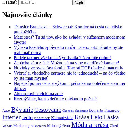
Hľadať:
Najnovšie články
Transfer Bratislava – Schwechat: Komfortná cesta na letisko
pre každého
Máte stres? Tu sú tipy, ako ho zvládať v súčasnom modernom
živote!
Výbava každého správneho muža – alebo toto náradie by ste
mali mať doma
Periete takmer všetko na štyridsiatke? Nerobíte dobre!
Zapácha vám z úst? Možno sú na vine mandľové kamene!
Novinky zo sveta fast foodu. Toto sú TOP obalové materiály
Vybrať si vhodného partnera nie je jednoduché – na čo všetko
by ste mali myslieť
Najlepší pomer cena a výkon – pečiatka na oblečenie a aroma
difuzér
Ako opraviť defekt na aute
Rozmýšľate, kam s deťmi v upršanom počasí?
Bývanie
Cestovanie
Financie
Auto
Deti
Choroba
chudnutie
diéta
Interiér
Krása
Leto
Láska
Jedlo
Klimatizácia
jedálniček
Móda a krása
Marketing
Milostný život
Obed
Mandle
Mikrobióm