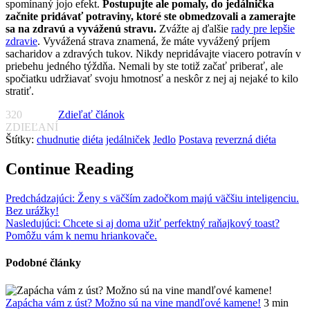
spomínaný jojo efekt.
Postupujte ale pomaly, do jedálnička
začnite pridávať potraviny, ktoré ste obmedzovali a zamerajte
sa na zdravú a vyváženú stravu.
Zvážte aj ďalšie
rady pre lepšie
zdravie
. Vyvážená strava znamená, že máte vyvážený príjem
sacharidov a zdravých tukov. Nikdy nepridávajte viacero potravín v
priebehu jedného týždňa. Nemali by ste totiž začať priberať, ale
spočiatku udržiavať svoju hmotnosť a neskôr z nej aj nejaké to kilo
stratiť.
320
Zdieľať článok
ZDIEĽANÍ
Štítky:
chudnutie
diéta
jedálniček
Jedlo
Postava
reverzná diéta
Continue Reading
Predchádzajúci:
Ženy s väčším zadočkom majú väčšiu inteligenciu.
Bez urážky!
Nasledujúci:
Chcete si aj doma užiť perfektný raňajkový toast?
Pomôžu vám k nemu hriankovače.
Podobné články
Zapácha vám z úst? Možno sú na vine mandľové kamene!
3 min