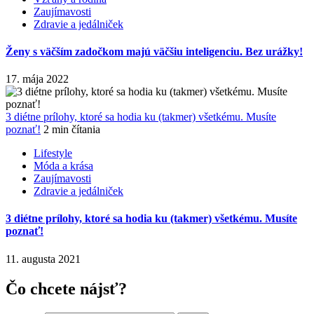
Zaujímavosti
Zdravie a jedálniček
Ženy s väčším zadočkom majú väčšiu inteligenciu. Bez urážky!
17. mája 2022
3 diétne prílohy, ktoré sa hodia ku (takmer) všetkému. Musíte
poznať!
2 min čítania
Lifestyle
Móda a krása
Zaujímavosti
Zdravie a jedálniček
3 diétne prílohy, ktoré sa hodia ku (takmer) všetkému. Musíte
poznať!
11. augusta 2021
Čo chcete nájsť?