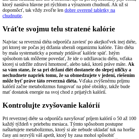
ktorý nastáva hlavne pri rýchlom a výraznom chudnutí. Ak už si
dopomôcť, tak vždy zvoľte len
dobre overené tabletky na
chudnutie
.
Vráťte svojmu telu stratené kalórie
Najviac sa reverzná diéta odporúča zaviesť po akejkoľvek inej diéte,
pri ktorej ste počas jej držania uberali organizmu kalórie. Táto diéta
by mala systematicky a pomaly pridávať kalórie späť. Istým
spôsobom tak môžeme povedať, že ide o udržiavaciu diétu, vďaka
ktorej si udržíte zdravú hmotnosť, alebo takú, ktorú práve máte.
Ak
sa vám stane, že sa pri držaní diét dostanete do slepej uličky a
nechudnete napriek tomu, že sa obmedzujete v jedení, riešením
môže byť práve táto reverzná diéta.
Vďaka zvýšenému príjmu
kalórií začne metabolizmus fungovať na plné obrátky, takže bude
mať dostatok energie na svoj chod z prijatých kalórií.
Kontrolujte zvyšovanie kalórií
Pri reverznej diéte sa odporúča navyšovať príjem kalórií o 50 až 100
každý týždeň v priebehu mesiaca. Týmto spôsobom postupne
naštartujete metabolizmus, ktorý si ale nebude ukladať tuk na horšie
časy ani nezvýši váš apetít, ktorý by zasa mohol spôsobiť