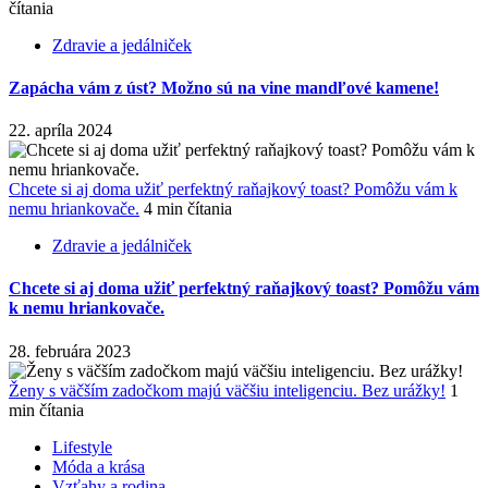
čítania
Zdravie a jedálniček
Zapácha vám z úst? Možno sú na vine mandľové kamene!
22. apríla 2024
Chcete si aj doma užiť perfektný raňajkový toast? Pomôžu vám k
nemu hriankovače.
4 min čítania
Zdravie a jedálniček
Chcete si aj doma užiť perfektný raňajkový toast? Pomôžu vám
k nemu hriankovače.
28. februára 2023
Ženy s väčším zadočkom majú väčšiu inteligenciu. Bez urážky!
1
min čítania
Lifestyle
Móda a krása
Vzťahy a rodina