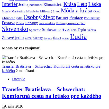
Interiér
Krása
Leto
Láska
Jedlo
Klimatizácia
jedálniček
Móda a krása
Marketing
Milostný život
Obed
Mandle
Mikrobióm
Osobný život
Peniaze
Partner
Obľúbené jedlo
Pneumatiky
Postava
Raňajky
Rodinný rozpočet
Príloha
reverzná diéta
Sex
Slovensko
Svet
Stolovanie
Teplo
Sporenie
Telo
Večera
Ľudia
Zdravé jedlo
Zima
Zákony
Zápach
Ústna hygiena
Mohlo by vás zaujímať
Transfer Bratislava – Schwechat: Komfortná cesta na letisko pre
každého
2 min čítania
Lifestyle
Transfer Bratislava – Schwechat:
Komfortná cesta na letisko pre každého
19. júna 2026