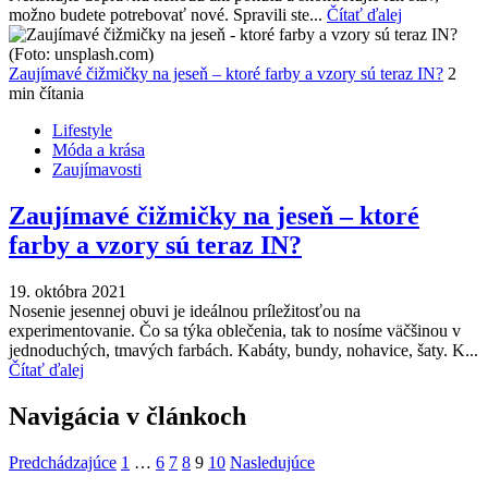
možno budete potrebovať nové. Spravili ste...
Čítať ďalej
Zaujímavé čižmičky na jeseň – ktoré farby a vzory sú teraz IN?
2
min čítania
Lifestyle
Móda a krása
Zaujímavosti
Zaujímavé čižmičky na jeseň – ktoré
farby a vzory sú teraz IN?
19. októbra 2021
Nosenie jesennej obuvi je ideálnou príležitosťou na
experimentovanie. Čo sa týka oblečenia, tak to nosíme väčšinou v
jednoduchých, tmavých farbách. Kabáty, bundy, nohavice, šaty. K...
Čítať ďalej
Navigácia v článkoch
Predchádzajúce
1
…
6
7
8
9
10
Nasledujúce