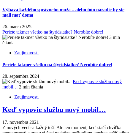
Výbava každého správneho muža – alebo toto náradie by ste
mali mať doma
26. marca 2025
Periete takmer všetko na štyridsiatke? Nerobíte dobre!
3 min
čítania
Zaujímavosti
Periete takmer všetko na štyridsiatke? Nerobíte dobre!
28. septembra 2024
Keď vypovie službu nový
mobil…
2 min čítania
Zaujímavosti
Keď vypovie službu nový mobil…
17. novembra 2021
Z nových vecí sa každý teší. Ale ten moment, keď stačí chvíľka
nepozornosti a zrazu si čosi nechtiac poškodíme, nechce zažiť nikto.