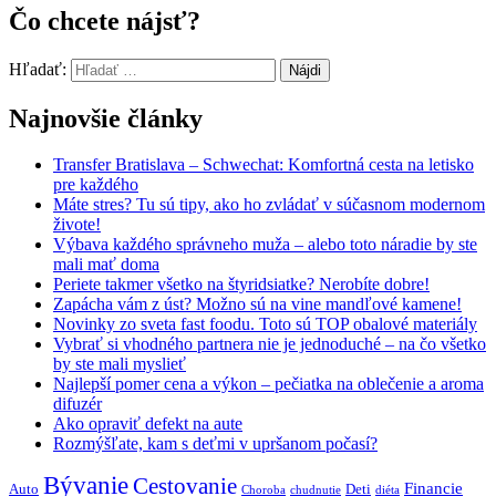
Čo chcete nájsť?
Hľadať:
Najnovšie články
Transfer Bratislava – Schwechat: Komfortná cesta na letisko
pre každého
Máte stres? Tu sú tipy, ako ho zvládať v súčasnom modernom
živote!
Výbava každého správneho muža – alebo toto náradie by ste
mali mať doma
Periete takmer všetko na štyridsiatke? Nerobíte dobre!
Zapácha vám z úst? Možno sú na vine mandľové kamene!
Novinky zo sveta fast foodu. Toto sú TOP obalové materiály
Vybrať si vhodného partnera nie je jednoduché – na čo všetko
by ste mali myslieť
Najlepší pomer cena a výkon – pečiatka na oblečenie a aroma
difuzér
Ako opraviť defekt na aute
Rozmýšľate, kam s deťmi v upršanom počasí?
Bývanie
Cestovanie
Financie
Auto
Deti
Choroba
chudnutie
diéta