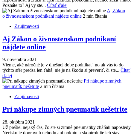
Poznáte to? Aj vy ste...
Čítať ďalej
Aj Zákon
o živnostenskom podnikaní nájdete online
2 min čítania
Zaujímavosti
Aj Zákon o živnostenskom podnikaní
nájdete online
9. novembra 2021
Vieme, aké náročné je v dnešnej dobe podnikať, no ak vás to do
týchto sfér predsa len ťahá, nie je na škodu si preveriť, či ste...
Čítať
ďalej
Pri nákupe zimných
pneumatík nešetrite
2 min čítania
Zaujímavosti
Pri nákupe zimných pneumatík nešetrite
28. októbra 2021
Už prešiel nejaký čas, čo ste si zimné pneumatiky zháňali naposledy.
Neriskujte dopravnú nehodu ani pokutu a skontrolujte ich stav,