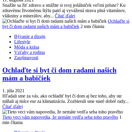
Snažíte sa žiť zdravo a strážite si svoj jedálniček veľmi prísne? Ku
zdravému životnému štýlu patrí aj vyvážená strava plná vitamínov,
vlákniny a minerálov, aby...
Čítať ďalej
Ochlaďte si
byt či dom radami našich mám a babičiek
2 min čítania
Bývanie a dizajn
Lifestyle
Móda a krása
Vzťahy a rodina
Zaujímavosti
Ochlaďte si byt či dom radami našich
mám a babičiek
1. júla 2021
Hľadali sme za vás, ako ochladiť byt či dom aj bez toho, aby ste
míňali aj tisíce eur za klimatizáciu. Zozbierali sme staré dobré rady...
Čítať ďalej
Tieto veci vám napovedia, že nemáte vedľa seba toho pravého
1
min čítania