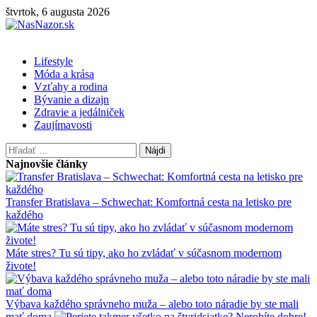
Skip
štvrtok, 6 augusta 2026
to
content
Primary
Lifestyle
Menu
Móda a krása
Vzťahy a rodina
Bývanie a dizajn
Zdravie a jedálniček
Zaujímavosti
Hľadať:
Najnovšie články
Transfer Bratislava – Schwechat: Komfortná cesta na letisko pre
každého
Máte stres? Tu sú tipy, ako ho zvládať v súčasnom modernom
živote!
Výbava každého správneho muža – alebo toto náradie by ste mali
mať doma