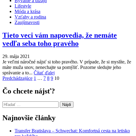
Bývanie a dizajn
Lifestyle
Móda a krása
Vzťahy a rodina
Zaujímavosti
Tieto veci vám napovedia, že nemáte
vedľa seba toho pravého
29. mája 2021
Je veľmi náročné nájsť si toho pravého. V prípade, že si myslíte, že
máte muža snov, nenechajte sa pomýliť. Pozorne sledujte jeho
správanie a to...
Čítať ďalej
Navigácia
Predchádzajúce
1
…
7
8
9
10
v
Čo chcete nájsť?
článkoch
Hľadať:
Najnovšie články
Transfer Bratislava – Schwechat: Komfortná cesta na letisko