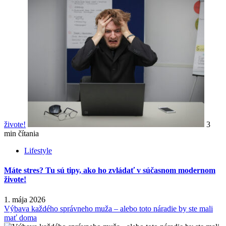
živote!
3
min čítania
Lifestyle
Máte stres? Tu sú tipy, ako ho zvládať v súčasnom modernom
živote!
1. mája 2026
Výbava každého správneho muža – alebo toto náradie by ste mali
mať doma