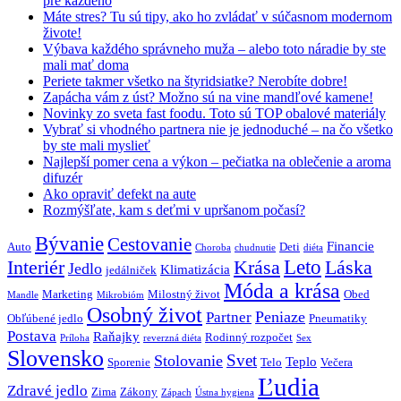
pre každého
Máte stres? Tu sú tipy, ako ho zvládať v súčasnom modernom
živote!
Výbava každého správneho muža – alebo toto náradie by ste
mali mať doma
Periete takmer všetko na štyridsiatke? Nerobíte dobre!
Zapácha vám z úst? Možno sú na vine mandľové kamene!
Novinky zo sveta fast foodu. Toto sú TOP obalové materiály
Vybrať si vhodného partnera nie je jednoduché – na čo všetko
by ste mali myslieť
Najlepší pomer cena a výkon – pečiatka na oblečenie a aroma
difuzér
Ako opraviť defekt na aute
Rozmýšľate, kam s deťmi v upršanom počasí?
Bývanie
Cestovanie
Financie
Auto
Deti
Choroba
chudnutie
diéta
Interiér
Krása
Leto
Láska
Jedlo
Klimatizácia
jedálniček
Móda a krása
Marketing
Milostný život
Obed
Mandle
Mikrobióm
Osobný život
Peniaze
Partner
Obľúbené jedlo
Pneumatiky
Postava
Raňajky
Rodinný rozpočet
Príloha
reverzná diéta
Sex
Slovensko
Svet
Stolovanie
Teplo
Sporenie
Telo
Večera
Ľudia
Zdravé jedlo
Zima
Zákony
Zápach
Ústna hygiena